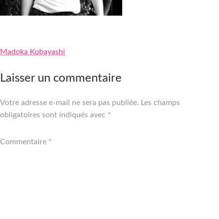
Madoka Kobayashi
Navigation
Laisser un commentaire
de
Votre adresse e-mail ne sera pas publiée.
Les champs
l’article
obligatoires sont indiqués avec
*
Commentaire
*